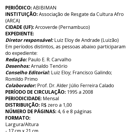
PERIÓDICO:
ABIBIMAN
INSTITUIÇÃO:
Associação de Resgate da Cultura Afro
(ARCA)
CIDADE (UF):
Arcoverde (Pernambuco)
EXPEDIENTE:
Diretor responsável:
Luiz Eloy de Andrade (Luizão)
Em períodos distintos, as pessoas abaixo participaram
do expediente:
Redação:
Paulo E. R. Carvalho
Desenhos:
Arnaldo Tenório
Conselho Editorial:
Luiz Eloy; Francisco Galindo;
Romildo Primo
Colaborador:
Prof. Dr. Alder Júlio Ferreira Calado
PERÍODO DE CIRCULAÇÃO:
1995 a 2008
PERIODICIDADE:
Mensal
DISTRIBUIÇÃO:
R$ zero a 1,00
NÚMERO DE PÁGINAS:
4, 6 e 8 páginas
FORMATO:
Largura/Altura
- 17 cm x 21 cm