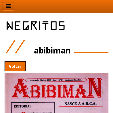
abibiman
Voltar