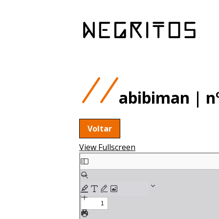
abibiman | nº
Voltar
View Fullscreen
Skip
to
PDF
content