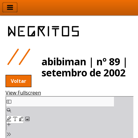
abibiman | nº 89 |
setembro de 2002
Voltar
View Fullscreen
Skip
to
PDF
content