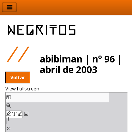
abibiman | nº 96 |
abril de 2003
Voltar
View Fullscreen
Skip
to
PDF
content