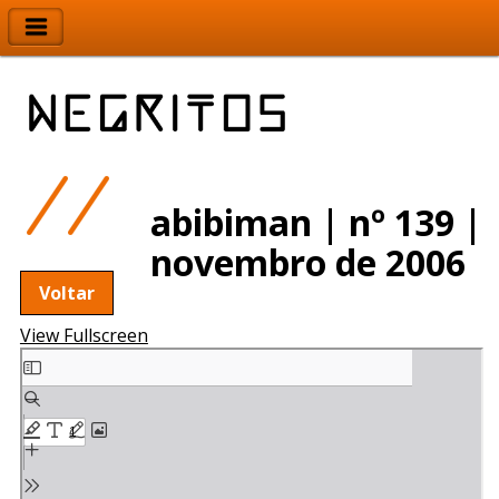
abibiman | nº 139 |
novembro de 2006
Voltar
View Fullscreen
Skip
to
PDF
content