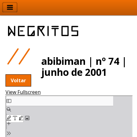
abibiman | nº 74 |
junho de 2001
Voltar
View Fullscreen
Skip
to
PDF
content