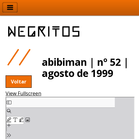
abibiman | nº 52 |
agosto de 1999
Voltar
View Fullscreen
Skip
to
PDF
content