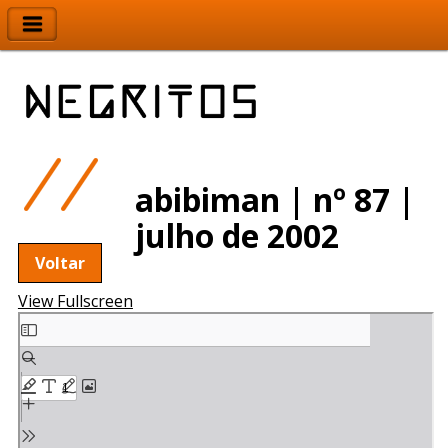
abibiman | nº 87 |
julho de 2002
Voltar
View Fullscreen
Skip
to
PDF
content