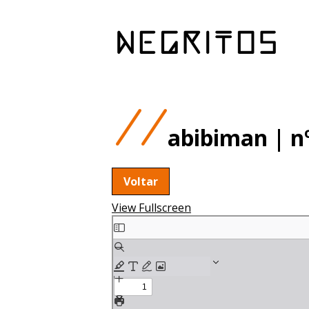
abibiman | n
Voltar
View Fullscreen
Skip
to
PDF
content