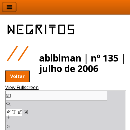
abibiman | nº 135 |
julho de 2006
Voltar
View Fullscreen
Skip
to
PDF
content