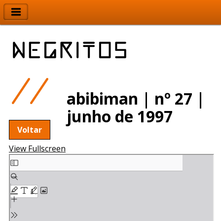
abibiman | nº 27 |
junho de 1997
Voltar
View Fullscreen
Skip
to
PDF
content