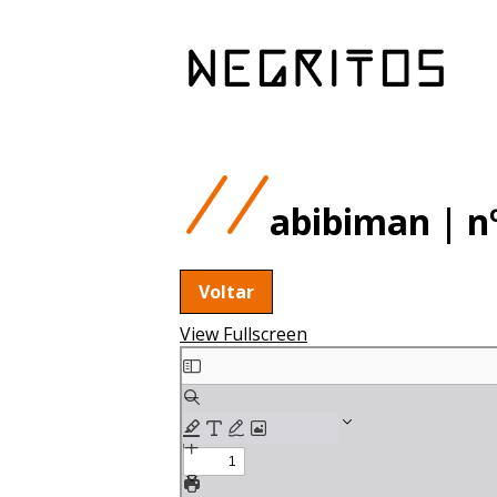
abibiman | n
Voltar
View Fullscreen
Skip
to
PDF
content