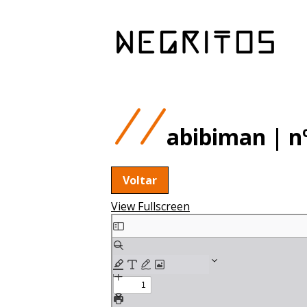
abibiman | nº
Voltar
View Fullscreen
Skip
to
PDF
content