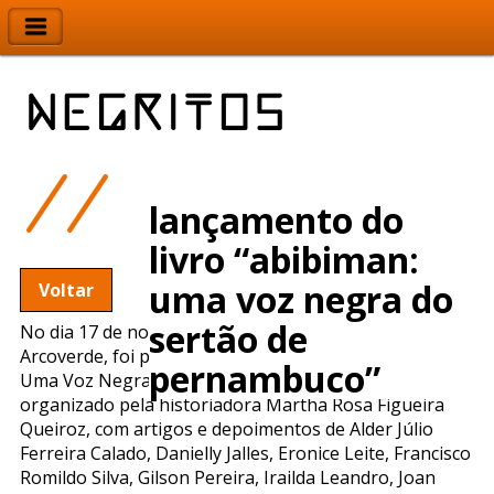
lançamento do
livro “abibiman:
uma voz negra do
Voltar
sertão de
No dia 17 de novembro, o auditório da AESA, em
Arcoverde, foi palco do lançamento do livro “Abibiman:
pernambuco”
Uma Voz Negra do Sertão de Pernambuco”. Livro
organizado pela historiadora Martha Rosa Figueira
Queiroz, com artigos e depoimentos de Alder Júlio
Ferreira Calado, Danielly Jalles, Eronice Leite, Francisco
Romildo Silva, Gilson Pereira, Irailda Leandro, Joan