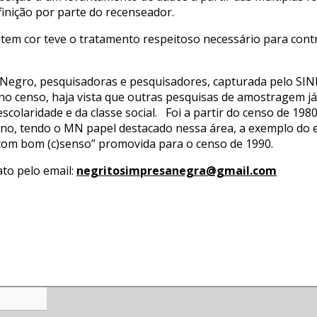
inição por parte do recenseador.
item cor teve o tratamento respeitoso necessário para contr
Negro, pesquisadoras e pesquisadores, capturada pelo SINB
r no censo, haja vista que outras pesquisas de amostragem
scolaridade e da classe social. Foi a partir do censo de 198
 ano, tendo o MN papel destacado nessa área, a exemplo do
com bom (c)senso” promovida para o censo de 1990.
to pelo email:
negritosimpresanegra@gmail.com