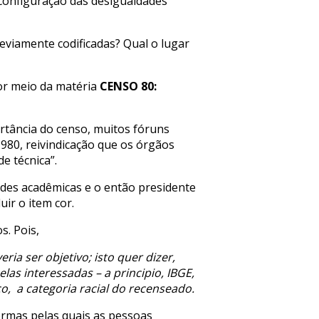
a configuração das desigualdades
reviamente codificadas? Qual o lugar
or meio da matéria
CENSO 80:
rtância do censo, muitos fóruns
1980, reivindicação que os órgãos
e técnica”.
des acadêmicas e o então presidente
ir o item cor.
s. Pois,
ia ser objetivo; isto quer dizer,
las interessadas – a principio, IBGE,
o, a categoria racial do recenseado.
ormas pelas quais as pessoas