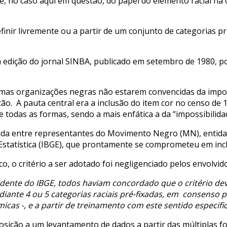
sive, no caso aqui em questão, do papel do elemento racial n
finir livremente ou a partir de um conjunto de categorias p
a edição do jornal SINBA, publicado em setembro de 1980, p
umas organizações negras não estarem convencidas da impo
ão. A pauta central era a inclusão do item cor no censo de 
 todas as formas, sendo a mais enfática a da “impossibilidad
zada entre representantes do Movimento Negro (MN), entida
 Estatística (IBGE), que prontamente se comprometeu em inclu
, o critério a ser adotado foi negligenciado pelos envolvido
idente do IBGE, todos haviam concordado que o critério dever
iante 4 ou 5 categorias raciais pré-fixadas, em consenso pe
cas -, e a partir de treinamento com este sentido especific
osição a um levantamento de dados a partir das múltiplas f