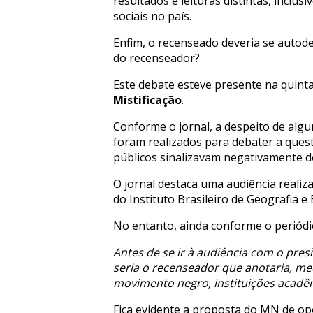
resultados e leituras distintas, inclu
sociais no país.
Enfim, o recenseado deveria se autode
do recenseador?
Este debate esteve presente na quint
Mistificação
.
Conforme o jornal, a despeito de alg
foram realizados para debater a quest
públicos sinalizavam negativamente de
O jornal destaca uma audiência reali
do Instituto Brasileiro de Geografia e
No entanto, ainda conforme o periódico
Antes de se ir à audiência com o pres
seria o recenseador que anotaria, med
movimento negro, instituições acadêmi
Fica evidente a proposta do MN de op