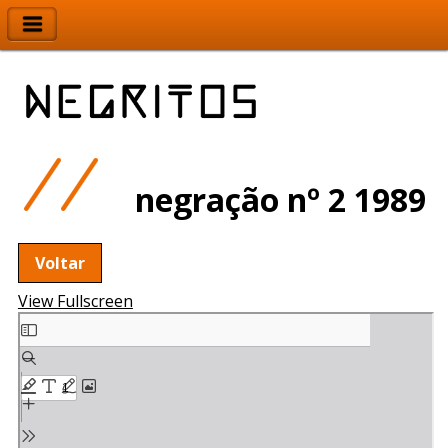
negração nº 2 1989
Voltar
View Fullscreen
Skip
to
PDF
content